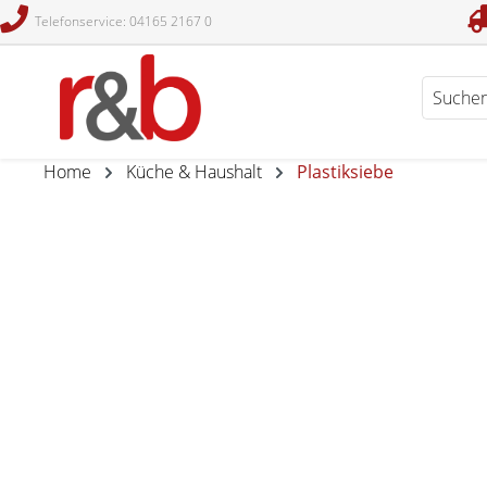
Telefonservice: 04165 2167 0
en
Zur Suche springen
Home
Küche & Haushalt
Plastiksiebe
Keine Produkte gefunden.