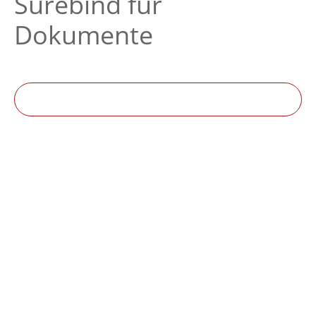
Surebind für
Dokumente
Produkte filtern
21
verfügbar
Versandkostenfrei
27 %