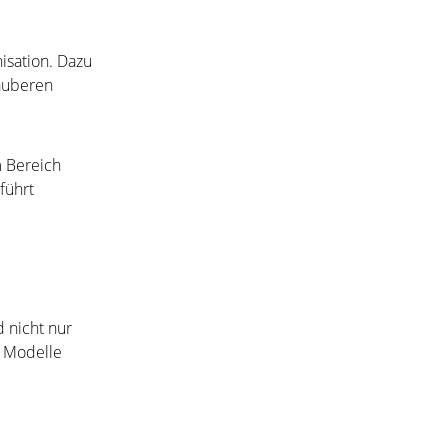
nisation. Dazu
sauberen
m Bereich
führt
 nicht nur
e Modelle