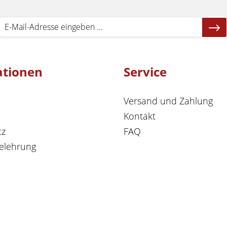
ationen
Service
s
um
Versand und Zahlung
-
Kontakt
tz
FAQ
elehrung
de
.