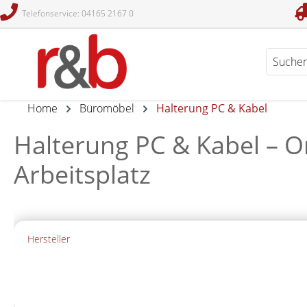
Telefonservice: 04165 2167 0
en
Zur Suche springen
Home
Büromöbel
Halterung PC & Kabel
Halterung PC & Kabel – O
Arbeitsplatz
Hersteller