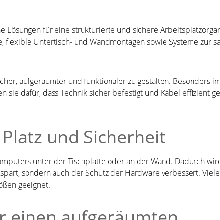
Arbeitsplätze. Produkt-
Highlights Geeignet für
höhenverstellbare
e
Schreibtische Flexible
he Lösungen für eine strukturierte und sichere Arbeitsplatzorga
Gliederkette für
e, flexible Untertisch- und Wandmontagen sowie Systeme zur 
bewegliche Kabelführung
Individuell anpassbar
d
durch modulare
y
Elemente Schutz vor
scher, aufgeräumter und funktionaler zu gestalten. Besonders i
Kabelknicken und
Kabelsalat Einfache und
sie dafür, dass Technik sicher befestigt und Kabel effizient ge
schnelle Montage Farbe:
Grau – neutral und
passend für viele
Tischdesigns Technische
Platz und Sicherheit
Daten Befestigung:
Schraubmontage unter
er
der Tischplatte Material:
Kunststoff, robust und
omputers unter der Tischplatte oder an der Wand. Dadurch wird
n.
flexibel Farbe: Grau
espart, sondern auch der Schutz der Hardware verbessert. Viel
,
rößen geeignet.
r einen aufgeräumten
.