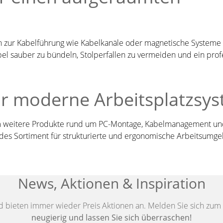
3
n zur Kabelführung wie Kabelkanäle oder magnetische Systeme
abel sauber zu bündeln, Stolperfallen zu vermeiden und ein prof
,
ür moderne Arbeitsplatzsy
:
g um weitere Produkte rund um PC-Montage, Kabelmanagement u
"
endes Sortiment für strukturierte und ergonomische Arbeitsumg
–
–
News, Aktionen & Inspiration
t
d bieten immer wieder Preis Aktionen an. Melden Sie sich zum 
neugierig und lassen Sie sich überraschen!