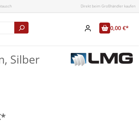
mtausch
Direkt beim Großhändler kaufen
0,00 €*
, Silber
€*