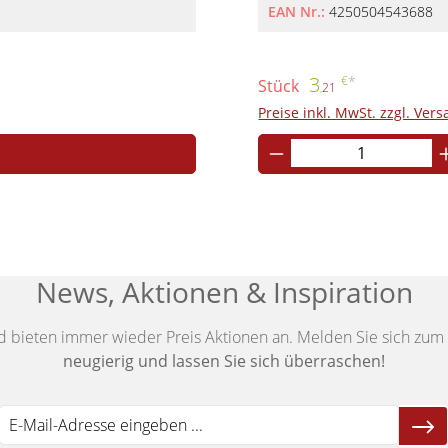
Werbeeinlagen Setzen Sie Ihre Werbung optimal in Szene und verlängern Sie gleichzeitig die
EAN Nr.:
4250504543688
Lebensdauer Ihrer Plakate.
3
€
*
Stück
21
,
Preise inkl. MwSt. zzgl. Ver
News, Aktionen & Inspiration
d bieten immer wieder Preis Aktionen an. Melden Sie sich zum 
neugierig und lassen Sie sich überraschen!