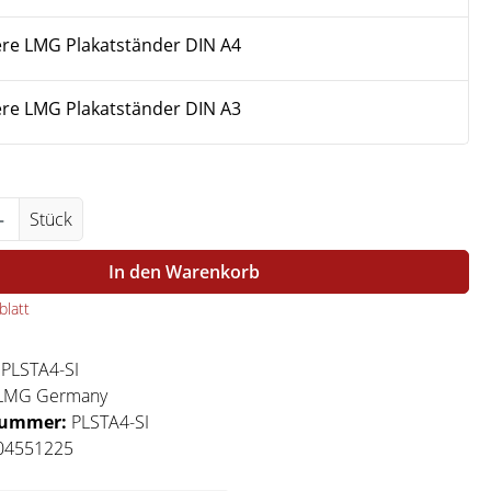
re LMG Plakatständer DIN A4
re LMG Plakatständer DIN A3
Anzahl: Gib den gewünschten Wert ein ode
Stück
In den Warenkorb
latt
:
PLSTA4-SI
LMG Germany
nummer:
PLSTA4-SI
04551225