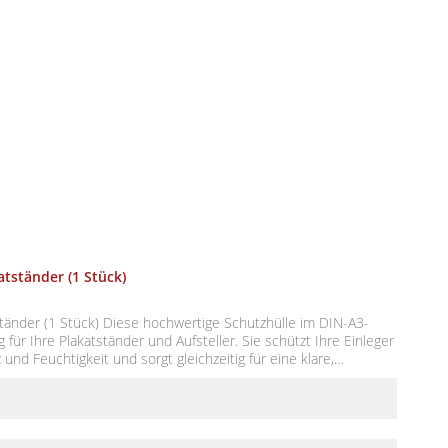
atständer (1 Stück)
hwertige Schutzhülle im DIN-A3-
 für Ihre Plakatständer und Aufsteller. Sie schützt Ihre Einleger
und Feuchtigkeit und sorgt gleichzeitig für eine klare,
en Einsatz im Innen- und
 im Einzelhandel, bei Veranstaltungen oder in der
n: Schutz und Aufwertung Ihrer