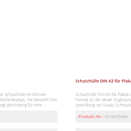
Schutzhülle DIN A3 für Plak
Schutzhülle DIN A3 für Plakatständer (1 Stück) Diese hoc
 Werbedisplays. Sie bewahrt Ihre
Format ist die ideale Ergänzung
gt gleichzeitig für eine
zuverlässig vor Staub, Schmutz 
professionelle Präsentation Ihrer Inhalte. Perfekt geeignet für d
ür Einzelhandel, Messen,
geschützten Außenbereich – ob
Produkt-Nr.:
SCHUTZHA3
Gastronomie. Produktdetails: Format: DIN A3 Lieferumfang: 1 Stück Einsatzbereich: Zubehör
für Plakatständer und Aufsteller (PLST A4 / A3) Funktio