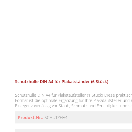
Schutzhülle DIN A4 für Plakatständer (6 Stück)
Schutzhülle DIN A4 für Plakataufsteller (1 Stück) Diese praktische Schutzhülle im DIN-A4-
Format ist die optimale Ergänzung für Ihre Plakataufsteller und
Einleger zuverlässig vor Staub, Schmutz und Feuchtigkeit und sor
saubere, ansprechende Darstellung Ihrer Inhalte. Ideal für den täglichen Einsatz im
Innenbereich sowie in geschützten Außenbereichen – perfekt f
Produkt-Nr.:
SCHUTZHA4
Gastronomie oder Empfangsbereiche. Produktdetails: Format: DIN A4 Lieferumfang: 1 Stück
Verwendung: Zubehör für Plakataufsteller und Displays Vorteil: Schutz und langlebige