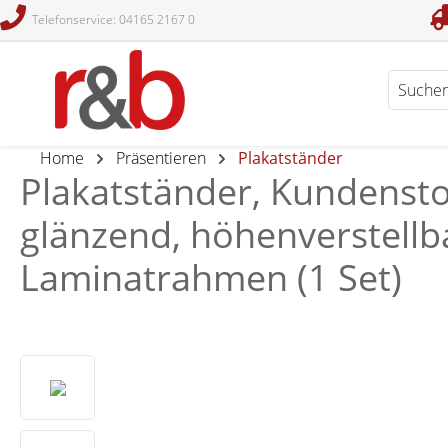
Telefonservice: 04165 2167 0
en
Zur Suche springen
Home
Präsentieren
Plakatständer
Plakatständer, Kundensto
glänzend, höhenverstellb
Laminatrahmen (1 Set)
Bildergalerie überspringen