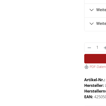
Weite
Weite
Produkt 
PDF-Datenb
Artikel-Nr.
Hersteller:
Hersteller
EAN:
42505