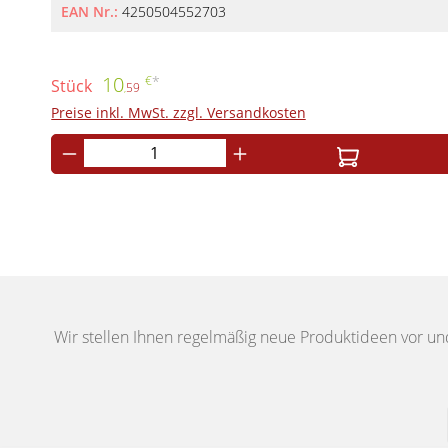
Präsentation Ihrer Einleger Sorgen Sie für einen professionellen Auftritt und schützen Sie Ihre
EAN Nr.:
4250504552703
Werbematerialien dauerhaft.
10
€
*
Stück
59
,
Preise inkl. MwSt. zzgl. Versandkosten
Wir stellen Ihnen regelmäßig neue Produktideen vor un