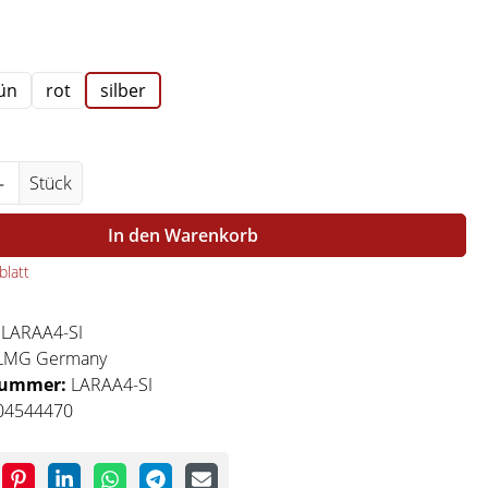
swählen
ün
rot
silber
Anzahl: Gib den gewünschten Wert ein ode
Stück
In den Warenkorb
latt
:
LARAA4-SI
LMG Germany
nummer:
LARAA4-SI
04544470