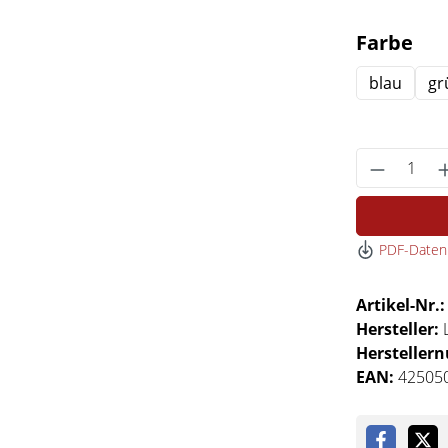
au
Farbe
blau
gr
Produkt 
PDF-Datenb
Artikel-Nr.
Hersteller:
Hersteller
EAN:
42505