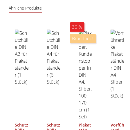
Ähnliche Produkte
Produktgalerie überspringen
36 %
Brandneu!
Schutz
Schutz
Plakat
Vorfüh