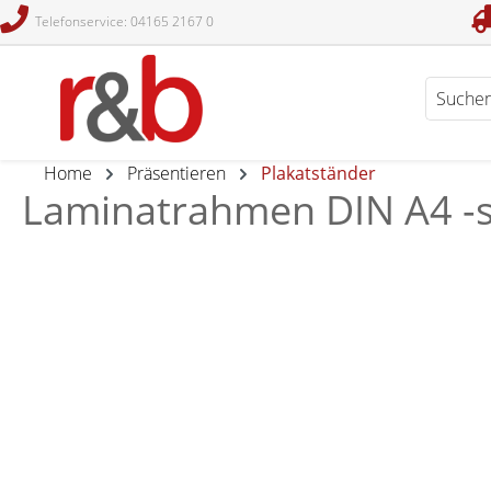
Telefonservice: 04165 2167 0
en
Zur Suche springen
Home
Präsentieren
Plakatständer
Laminatrahmen DIN A4 -si
Bildergalerie überspringen