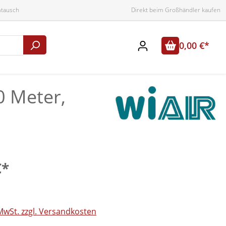
mtausch
Direkt beim Großhändler kaufen
0,00 €*
0 Meter,
€*
 MwSt. zzgl. Versandkosten