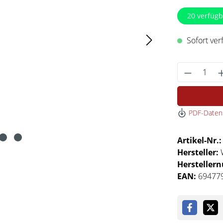
20
verfügb
Sofort verf
Produkt 
PDF-Datenb
Artikel-Nr.
Hersteller:
Hersteller
EAN:
69477