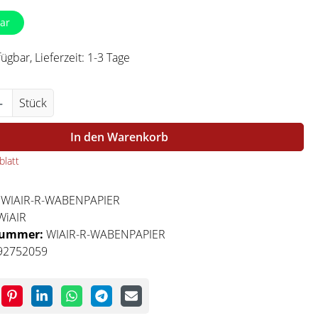
ar
ügbar, Lieferzeit: 1-3 Tage
Anzahl: Gib den gewünschten Wert ein ode
Stück
In den Warenkorb
latt
:
WIAIR-R-WABENPAPIER
WiAIR
nummer:
WIAIR-R-WABENPAPIER
92752059