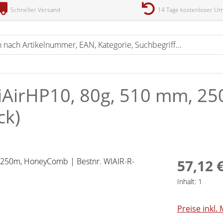
Schneller Versand
14 Tage kostenloser U
iAirHP10, 80g, 510 mm, 25
ck)
57,12 
Inhalt:
1
Preise inkl.