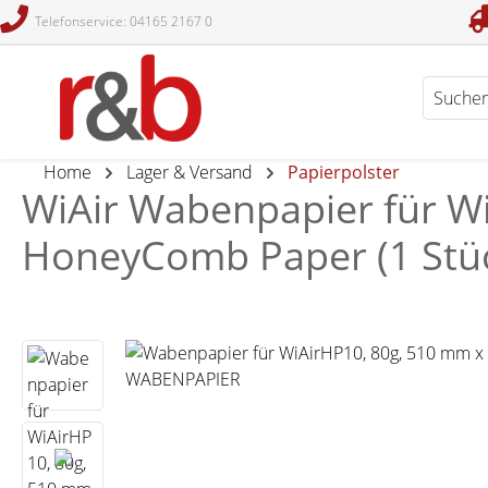
Telefonservice: 04165 2167 0
en
Zur Suche springen
Home
Lager & Versand
Papierpolster
WiAir Wabenpapier für W
HoneyComb Paper (1 Stü
Bildergalerie überspringen