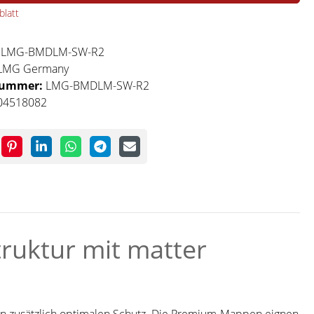
latt
:
LMG-BMDLM-SW-R2
LMG Germany
nummer:
LMG-BMDLM-SW-R2
04518082
uktur mit matter