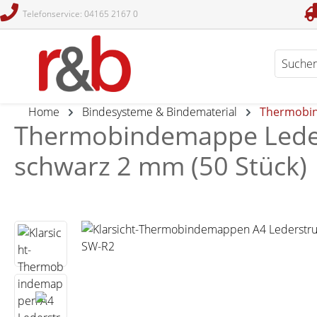
Telefonservice: 04165 2167 0
en
Zur Suche springen
Home
Bindesysteme & Bindematerial
Thermobi
Thermobindemappe Leders
schwarz 2 mm (50 Stück)
Bildergalerie überspringen