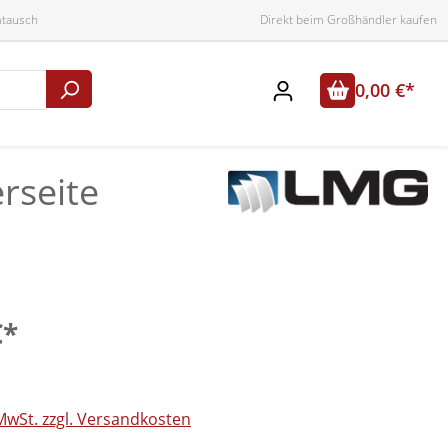
mtausch
Direkt beim Großhändler kaufen
0,00 €*
rseite
€*
 MwSt. zzgl. Versandkosten