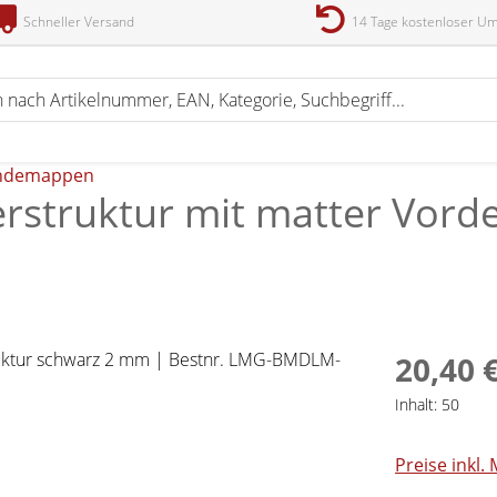
Schneller Versand
14 Tage kostenloser U
ndemappen
truktur mit matter Vorde
20,40 
Inhalt:
50
Preise inkl.