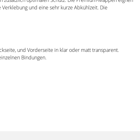
 zusätzlich optimalen Schutz. Die Premium-Mappen eignen
e Verklebung und eine sehr kurze Abkühlzeit. Die
seite, und Vorderseite in klar oder matt transparent.
 einzelnen Bindungen.