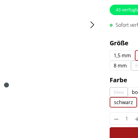
43
verfügb
Sofort verf
au
Größe
1,5 mm
8 mm
au
Farbe
blau
bo
(Diese Op
schwarz
Produkt 