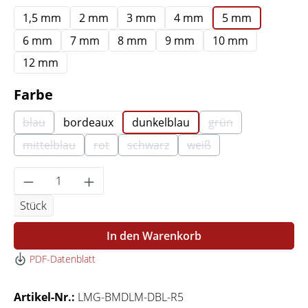
1,5 mm
2 mm
3 mm
4 mm
5 mm
6 mm
7 mm
8 mm
9 mm
10 mm
12 mm
auswählen
Farbe
blau
bordeaux
dunkelblau
grün
(Diese Option ist zurzeit nicht verfügbar.)
(Diese Option ist z
mittelblau
rot
schwarz
weiß
(Diese Option ist zurzeit nicht verfügbar.)
(Diese Option ist zurzeit nicht verfügbar.)
(Diese Option ist zurzeit nicht verf
(Diese Option ist zurzei
Produkt Anzahl: Gib den gewünschten Wert 
Stück
In den Warenkorb
PDF-Datenblatt
Artikel-Nr.:
LMG-BMDLM-DBL-R5