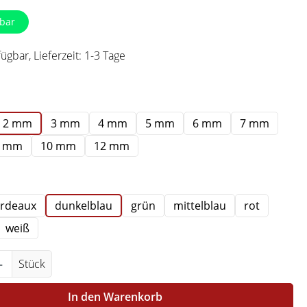
bar
ügbar, Lieferzeit: 1-3 Tage
swählen
2 mm
3 mm
4 mm
5 mm
6 mm
7 mm
9 mm
10 mm
12 mm
swählen
rdeaux
dunkelblau
grün
mittelblau
rot
tion ist zurzeit nicht verfügbar.)
weiß
Anzahl: Gib den gewünschten Wert ein ode
Stück
In den Warenkorb