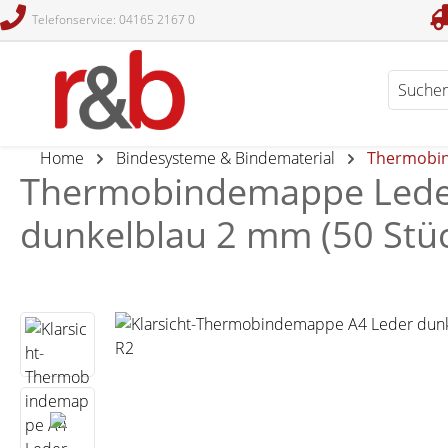
Telefonservice: 04165 2167 0
en
Zur Suche springen
Home
Bindesysteme & Bindematerial
Thermobi
Thermobindemappe Leders
dunkelblau 2 mm (50 Stü
Bildergalerie überspringen