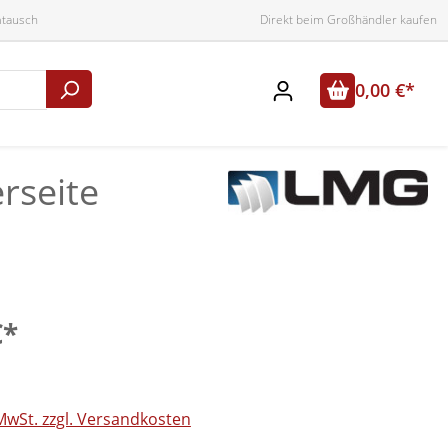
mtausch
Direkt beim Großhändler kaufen
0,00 €*
rseite
€*
 MwSt. zzgl. Versandkosten