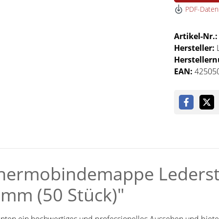
PDF-Datenb
Artikel-Nr.
Hersteller:
Hersteller
EAN:
42505
hermobindemappe Lederstr
 mm (50 Stück)"