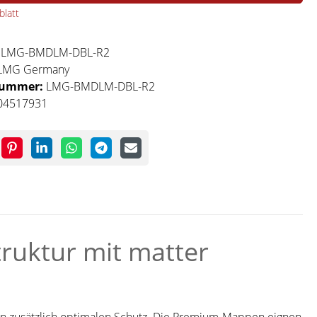
latt
:
LMG-BMDLM-DBL-R2
LMG Germany
nummer:
LMG-BMDLM-DBL-R2
04517931
uktur mit matter