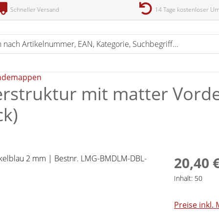
Schneller Versand
14 Tage kostenloser U
ndemappen
truktur mit matter Vorde
ck)
20,40 
Inhalt:
50
Preise inkl.