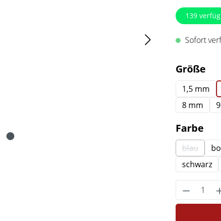
139
verfüg
Sofort verf
au
Größe
1,5 mm
8 mm
au
Farbe
blau
bo
(Diese Op
schwarz
Produkt 