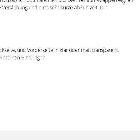
 zusätzlich optimalen Schutz. Die Premium-Mappen eignen
e Verklebung und eine sehr kurze Abkühlzeit. Die
seite, und Vorderseite in klar oder matt transparent.
 einzelnen Bindungen.