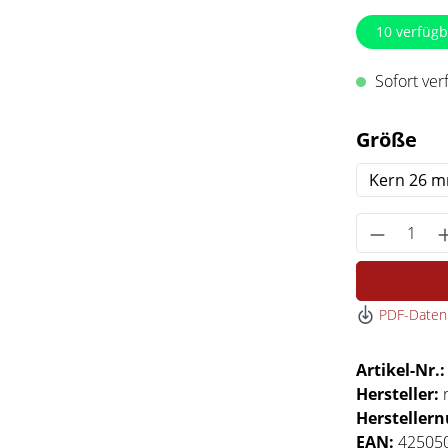
10
verfügb
Sofort verf
au
Größe
Kern 26 
Produkt 
PDF-Datenb
Artikel-Nr.
Hersteller:
Hersteller
EAN:
42505