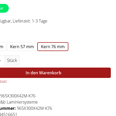
ar
ügbar, Lieferzeit: 1-3 Tage
swählen
mm
Kern 57 mm
Kern 76 mm
Anzahl: Gib den gewünschten Wert ein ode
Stück
In den Warenkorb
latt
:
965X300X42M-K76
r&b Laminiersysteme
nummer:
965X300X42M-K76
04516651