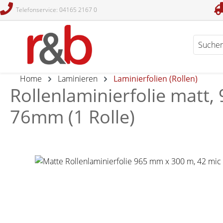
Telefonservice: 04165 2167 0
en
Zur Suche springen
Home
Laminieren
Laminierfolien (Rollen)
Rollenlaminierfolie matt,
76mm (1 Rolle)
Bildergalerie überspringen