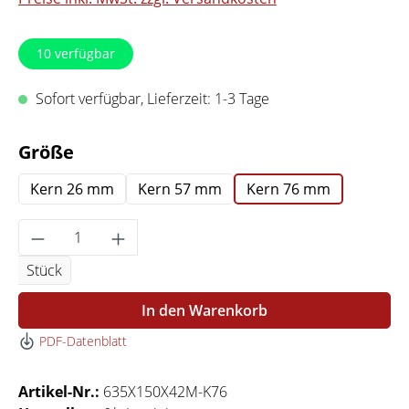
10
verfügbar
Sofort verfügbar, Lieferzeit: 1-3 Tage
auswählen
Größe
Kern 26 mm
Kern 57 mm
Kern 76 mm
Produkt Anzahl: Gib den gewünschten Wert 
Stück
In den Warenkorb
PDF-Datenblatt
Artikel-Nr.:
635X150X42M-K76