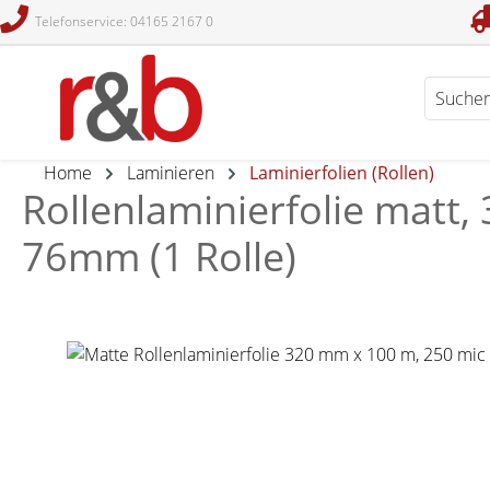
Telefonservice: 04165 2167 0
en
Zur Suche springen
Home
Laminieren
Laminierfolien (Rollen)
Rollenlaminierfolie matt,
76mm (1 Rolle)
Bildergalerie überspringen