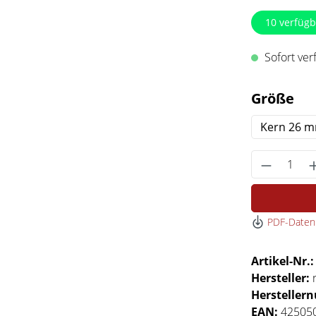
10
verfügb
Sofort verf
au
Größe
Kern 26 
Produkt 
PDF-Datenb
Artikel-Nr.
Hersteller:
Hersteller
EAN:
42505