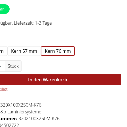
ar
ügbar, Lieferzeit: 1-3 Tage
swählen
mm
Kern 57 mm
Kern 76 mm
Anzahl: Gib den gewünschten Wert ein ode
Stück
In den Warenkorb
latt
:
320X100X250M-K76
r&b Laminiersysteme
nummer:
320X100X250M-K76
04502722