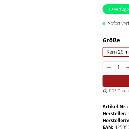
10
verfügb
Sofort verf
au
Größe
Kern 26 
Produkt 
PDF-Datenb
Artikel-Nr.
Hersteller:
Hersteller
EAN:
42505