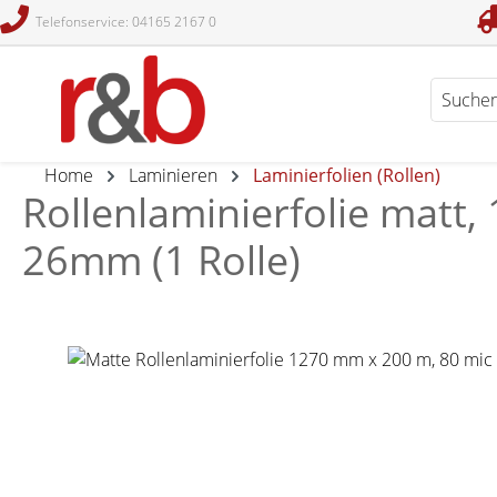
Telefonservice: 04165 2167 0
en
Zur Suche springen
Home
Laminieren
Laminierfolien (Rollen)
Rollenlaminierfolie matt,
26mm (1 Rolle)
Bildergalerie überspringen