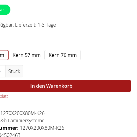
ar
ügbar, Lieferzeit: 1-3 Tage
swählen
mm
Kern 57 mm
Kern 76 mm
Anzahl: Gib den gewünschten Wert ein ode
Stück
In den Warenkorb
latt
:
1270X200X80M-K26
r&b Laminiersysteme
nummer:
1270X200X80M-K26
04502463