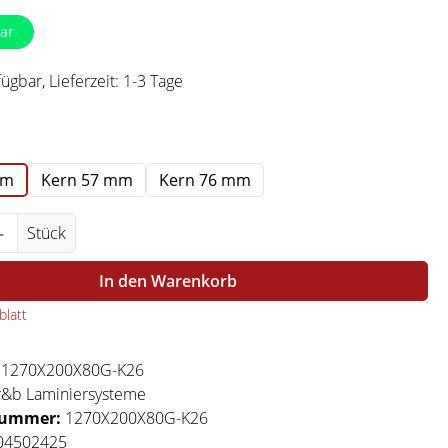
ar
ügbar, Lieferzeit: 1-3 Tage
swählen
mm
Kern 57 mm
Kern 76 mm
Anzahl: Gib den gewünschten Wert ein ode
Stück
In den Warenkorb
latt
:
1270X200X80G-K26
r&b Laminiersysteme
nummer:
1270X200X80G-K26
04502425