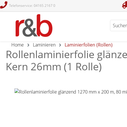
Telefonservice: 04165 2167 0
en
Zur Suche springen
Home
Laminieren
Laminierfolien (Rollen)
Rollenlaminierfolie glänz
Kern 26mm (1 Rolle)
Bildergalerie überspringen