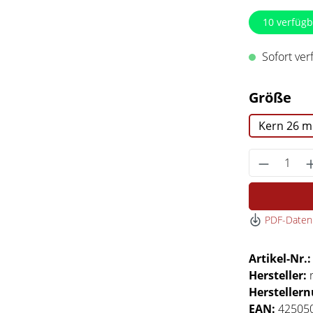
10
verfügb
Sofort verf
au
Größe
Kern 26 
Produkt 
PDF-Datenb
Artikel-Nr.
Hersteller:
Hersteller
EAN:
42505