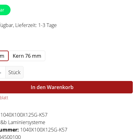
ar
ügbar, Lieferzeit: 1-3 Tage
swählen
mm
Kern 76 mm
Anzahl: Gib den gewünschten Wert ein ode
Stück
In den Warenkorb
latt
:
1040X100X125G-K57
r&b Laminiersysteme
nummer:
1040X100X125G-K57
04500100