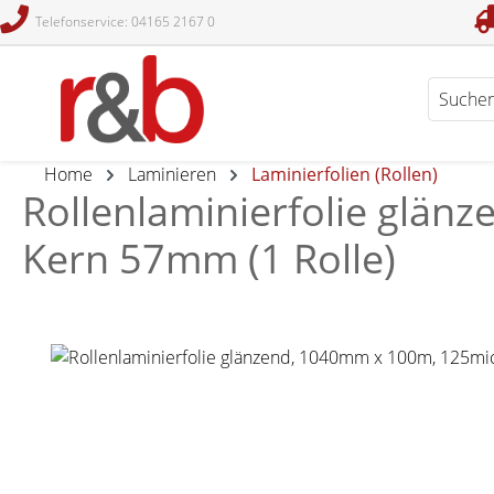
Telefonservice: 04165 2167 0
en
Zur Suche springen
Home
Laminieren
Laminierfolien (Rollen)
Rollenlaminierfolie glänz
Kern 57mm (1 Rolle)
Bildergalerie überspringen