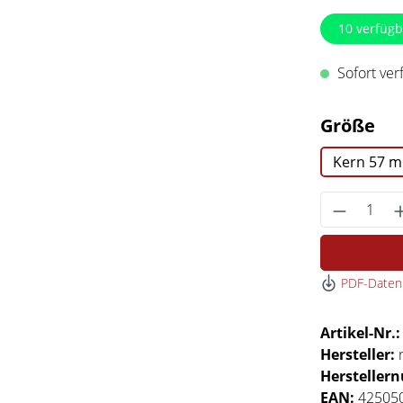
10
verfügb
Sofort verf
au
Größe
Kern 57 
Produkt 
PDF-Datenb
Artikel-Nr.
Hersteller:
Hersteller
EAN:
42505