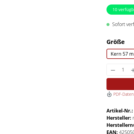
10
verfügb
Sofort verf
au
Größe
Kern 57 
Produkt 
PDF-Datenb
Artikel-Nr.
Hersteller:
Hersteller
EAN:
42505