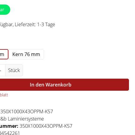
ar
ügbar, Lieferzeit: 1-3 Tage
swählen
mm
Kern 76 mm
Anzahl: Gib den gewünschten Wert ein ode
Stück
In den Warenkorb
latt
:
350X1000X43OPPM-K57
r&b Laminiersysteme
nummer:
350X1000X43OPPM-K57
04542261