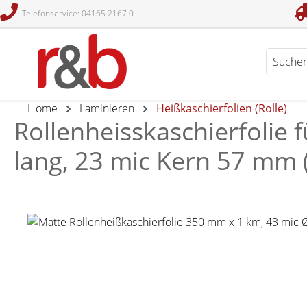
Telefonservice: 04165 2167 0
en
Zur Suche springen
Home
Laminieren
Heißkaschierfolien (Rolle)
Rollenheisskaschierfolie 
lang, 23 mic Kern 57 mm (
Bildergalerie überspringen