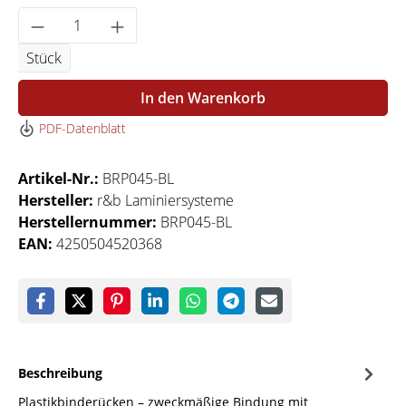
Produkt Anzahl: Gib den gewünschten Wert 
Stück
In den Warenkorb
PDF-Datenblatt
Artikel-Nr.:
BRP045-BL
Hersteller:
r&b Laminiersysteme
Herstellernummer:
BRP045-BL
EAN:
4250504520368
Beschreibung
Plastikbinderücken – zweckmäßige Bindung mit