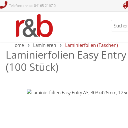
Telefonservice: 04165 2167 0
en
Zur Suche springen
Home
Laminieren
Laminierfolien (Taschen)
Laminierfolien Easy Entry
(100 Stück)
Bildergalerie überspringen