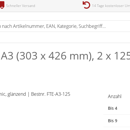
Schneller Versand
14 Tage kostenloser U
 A3 (303 x 426 mm), 2 x 12
Anzahl
Bis
4
Bis
9