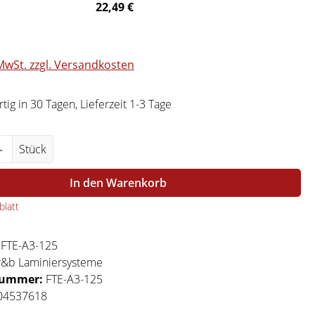
22,49 €
 MwSt. zzgl. Versandkosten
ig in 30 Tagen, Lieferzeit 1-3 Tage
Anzahl: Gib den gewünschten Wert ein ode
Stück
In den Warenkorb
latt
:
FTE-A3-125
r&b Laminiersysteme
nummer:
FTE-A3-125
04537618