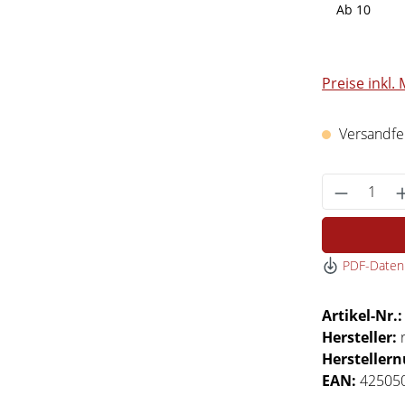
Ab
10
Preise inkl.
Versandfert
Produkt 
PDF-Datenb
Artikel-Nr.
Hersteller:
Hersteller
EAN:
42505