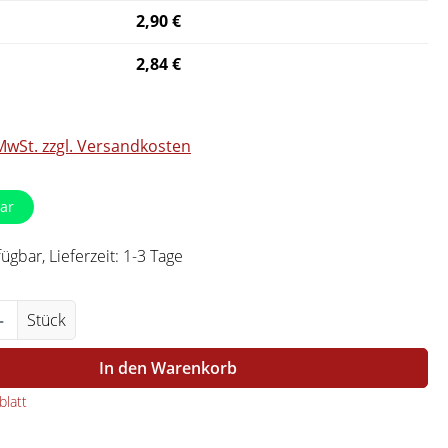
2,90 €
2,84 €
 MwSt. zzgl. Versandkosten
ar
ügbar, Lieferzeit: 1-3 Tage
Anzahl: Gib den gewünschten Wert ein ode
Stück
In den Warenkorb
latt