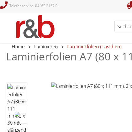
Telefonservice: 04165 2167 0
en
Zur Suche springen
Home
Laminieren
Laminierfolien (Taschen)
Laminierfolien A7 (80 x 1
Bildergalerie überspringen