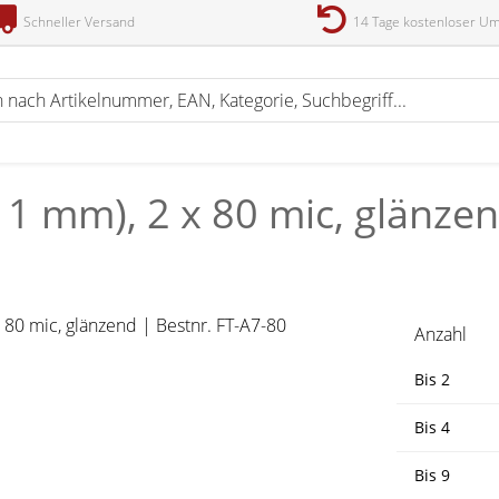
Schneller Versand
14 Tage kostenloser U
11 mm), 2 x 80 mic, glänzen
Anzahl
Bis
2
Bis
4
Bis
9