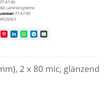
:
FT-A7-80
r&b Laminiersysteme
nummer:
FT-A7-80
04526063
mm), 2 x 80 mic, glänzend