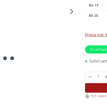
Bis
19
Ab
20
Preise inkl.
94
verfügb
Sofort verf
Produkt 
PDF-Datenb