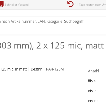
Schneller Versand
14 Tage kostenloser U
303 mm), 2 x 125 mic, matt 
Anzahl
Bis
4
Bis
9
Bis
19