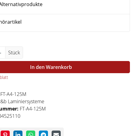
Alternativprodukte
örartikel
Anzahl: Gib den gewünschten Wert ein ode
Stück
In den Warenkorb
latt
:
FT-A4-125M
r&b Laminiersysteme
nummer:
FT-A4-125M
04525110