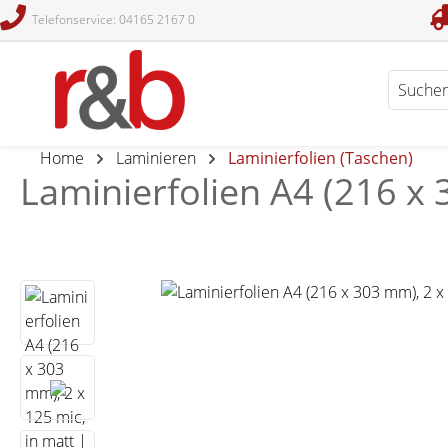
Telefonservice: 04165 2167 0
en
Zur Suche springen
Home
Laminieren
Laminierfolien (Taschen)
Laminierfolien A4 (216 x 
Bildergalerie überspringen