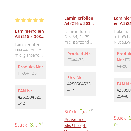
Laminierfolien
Laminier
Durchschnittliche Bewertung von 5 von 5 Sternen
A4 (216 x 303
en A4 (2
mm), 2 x 75
303 mm)
Laminierfolien
Laminierfolien
Dokumen
mic, glänzend
80 mic
A4 (216 x 303
DIN A4, 2x 75
auf höch
(100 Stück)
glänzen
mm), 2 x 125
mic, glänzend,
Niveau.W
(100 Stü
Laminierfolien
mic, glänzend
100 Stück,
m unser
DIN A4, 2x 125
(100 Stück)
Premium-
Laminierf
Produkt-Nr.:
Produk
mic, glänzend,
QualitätMit
n die bes
FT-A4-75
Nr.:
FT-
100 Stück,
unseren
Wahl
Premium-
A4-80
Produkt-Nr.:
Laminierfolien in
sind:Hoc
QualitätMit
FT-A4-125
Premium-
tige
unseren
EAN Nr.:
Qualität
Materiali
Laminierfolien in
4250504525
EAN Nr
schützen Sie
Unsere
Premium-
Ihre wichtigen
Laminierf
417
425050
EAN Nr.:
Qualität
Dokumente auf
n werden
25448
4250504525
schützen Sie
höchstem
hochwert
Ihre wichtigen
042
Niveau. Unsere
Materiali
Dokumente auf
5
Folien bieten
€
*
hergestell
Stück
83
höchstem
,
einen doppelt so
um eine
Stück
Niveau. Unsere
Preise inkl.
starken Schutz
lange
8
Folien bieten
€
*
Stück
€
*
45
MwSt. zzgl.
,
wie
Haltbarke
einen doppelt so