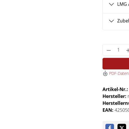
LMG 
Zubeh
Produkt 
PDF-Datenb
Artikel-Nr.
Hersteller:
Hersteller
EAN:
42505