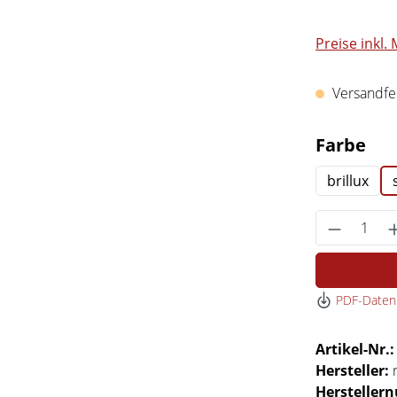
Preise inkl.
Versandfert
au
Farbe
brillux
Produkt 
PDF-Datenb
Artikel-Nr.
Hersteller:
Hersteller