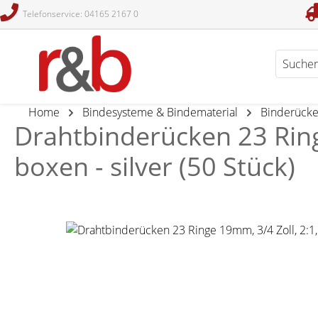
Telefonservice: 04165 2167 0
en
Zur Suche springen
Home
Bindesysteme & Bindematerial
Binderück
Drahtbinderücken 23 Ring
boxen - silver (50 Stück)
Bildergalerie überspringen