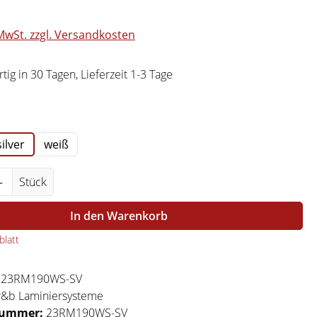
 MwSt. zzgl. Versandkosten
ig in 30 Tagen, Lieferzeit 1-3 Tage
swählen
silver
weiß
Anzahl: Gib den gewünschten Wert ein ode
Stück
In den Warenkorb
latt
:
23RM190WS-SV
r&b Laminiersysteme
nummer:
23RM190WS-SV