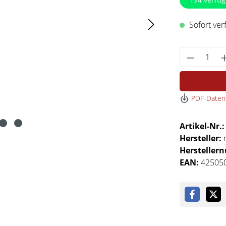
Sofort verf
Produkt 
PDF-Datenb
Artikel-Nr.
Hersteller:
Hersteller
EAN:
42505