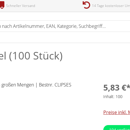
Schneller Versand
14 Tage kostenloser U
el (100 Stück)
5,83 €
Inhalt:
100
Preise inkl.
194
verfüg