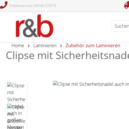
Telefonservice: 04165 2167 0
en
Zur Suche springen
Home
Laminieren
Zubehör zum Laminieren
Clipse mit Sicherheitsnad
Bildergalerie überspringen