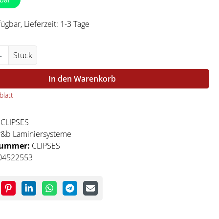
ügbar, Lieferzeit: 1-3 Tage
Anzahl: Gib den gewünschten Wert ein ode
Stück
In den Warenkorb
latt
:
CLIPSES
r&b Laminiersysteme
nummer:
CLIPSES
04522553