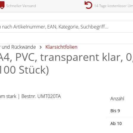
Schneller Versand
14 Tage kostenloser U
r und Rückwände
Klarsichtfolien
A4, PVC, transparent klar,
100 Stück)
Anzahl
Bis
9
Ab
10